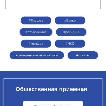
#Якушев
#Занко
#сторонники
#регионы
#конкурс
#НКО
#гражданскиеинициативы
#гранты
Общественная приемная