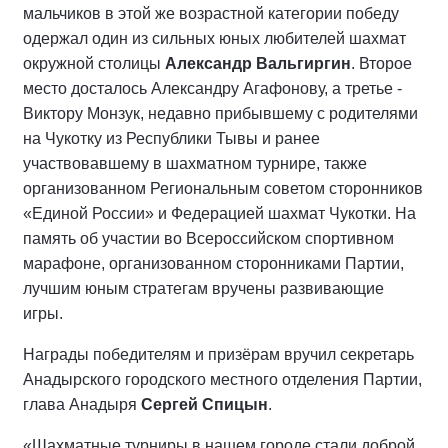
мальчиков в этой же возрастной категории победу
одержал один из сильных юных любителей шахмат
окружной столицы
Александр Вальгиргин
. Второе
место досталось Александру Агафонову, а третье -
Виктору Монзук, недавно прибывшему с родителями
на Чукотку из Республики Тывы и ранее
участвовавшему в шахматном турнире, также
организованном Региональным советом сторонников
«Единой России» и Федерацией шахмат Чукотки. На
память об участии во Всероссийском спортивном
марафоне, организованном сторонниками Партии,
лучшим юным стратегам вручены развивающие
игры.
Награды победителям и призёрам вручил секретарь
Анадырского городского местного отделения Партии,
глава Анадыря
Сергей Спицын
.
«Шахматные турниры в нашем городе стали доброй