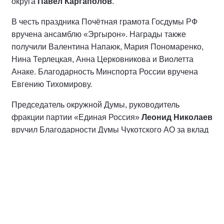
округа
Павел Каргаполов
.
В честь праздника Почётная грамота Госдумы РФ
вручена ансамблю «Эргырон». Награды также
получили Валентина Напаюк, Мария Пономаренко,
Нина Терлецкая, Анна Церковникова и Виолетта
Анаке. Благодарность Минспорта России вручена
Евгению Тихомирову.
Председатель окружной Думы, руководитель
фракции партии «Единая Россия»
Леонид Николаев
вручил Благодарности Думы Чукотского АО за вклад
в сохранение культуры коренных народов
преподавателю Чукотского многопрофильного
колледжа
Нелле Омрынто
и продавцу крестьянско-
фермерского хозяйства «Тынтин»
Валерии Эклене
.
Участники праздника могли попробовать блюда
традиционной кухни, побывать в яранге, посетить