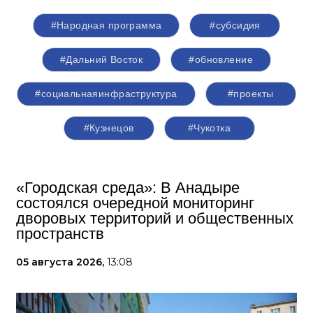
#Народная программа
#субсидия
#Дальний Восток
#обновление
#социальнаяинфраструктура
#проекты
#Кузнецов
#Чукотка
«Городская среда»: В Анадыре
состоялся очередной мониторинг
дворовых территорий и общественных
пространств
05 августа 2026,
13:08