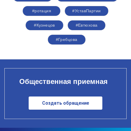
#ротация
#УставПартии
#Кузнецов
#Евтюхова
#Гребцова
Общественная приемная
Создать обращение