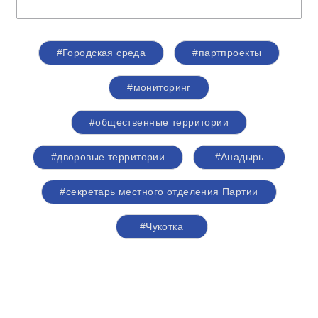
#Городская среда
#партпроекты
#мониторинг
#общественные территории
#дворовые территории
#Анадырь
#секретарь местного отделения Партии
#Чукотка