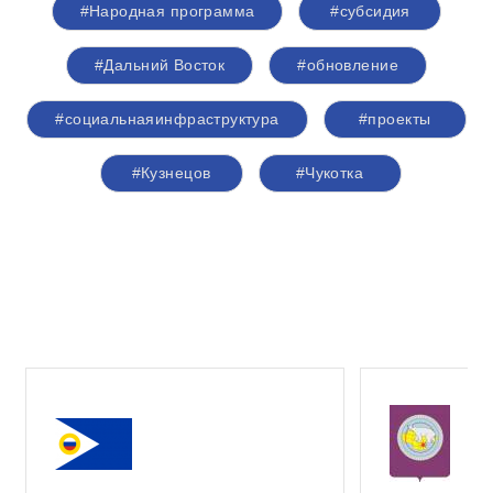
#Народная программа
#субсидия
#Дальний Восток
#обновление
#социальнаяинфраструктура
#проекты
#Кузнецов
#Чукотка