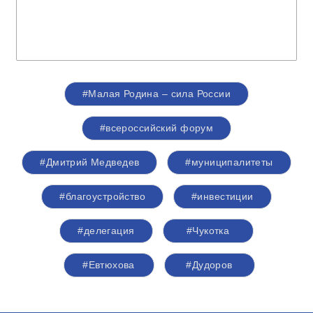
#Малая Родина – сила России
#всероссийский форум
#Дмитрий Медведев
#муниципалитеты
#благоустройство
#инвестиции
#делегация
#Чукотка
#Евтюхова
#Дудоров