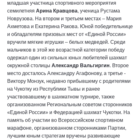
младшая участница спортивного мероприятия
семилетняя
Арина Кравцова
, ученица Рустама
Новрузова. На втором и третьем местах – Мария
Ахметова и Екатерина Ракова. Юной победительнице
и обладателям призовых мест от «Единой России»
вручили мягкие игрушки – белых медведей. Среди
мальчиков в этой же возрастной категории победу
одержал один из сильных юных любителей шахмат
окружной столицы
Александр Вальгиргин
. Второе
место досталось Александру Агафонову, а третье -
Виктору Монзук, недавно прибывшему с родителями
на Чукотку из Республики Тывы и ранее
участвовавшему в шахматном турнире, также
организованном Региональным советом сторонников
«Единой России» и Федерацией шахмат Чукотки. На
память об участии во Всероссийском спортивном
марафоне, организованном сторонниками Партии,
лучшим юным стратегам вручены развивающие