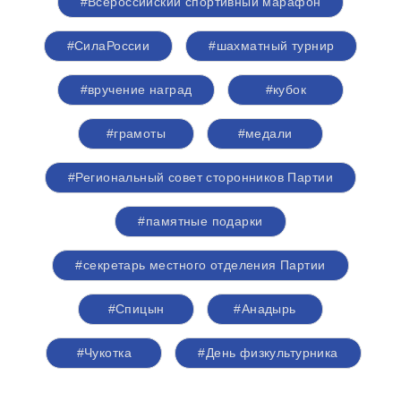
#Всероссийский спортивный марафон
#СилаРоссии
#шахматный турнир
#вручение наград
#кубок
#грамоты
#медали
#Региональный совет сторонников Партии
#памятные подарки
#секретарь местного отделения Партии
#Спицын
#Анадырь
#Чукотка
#День физкультурника