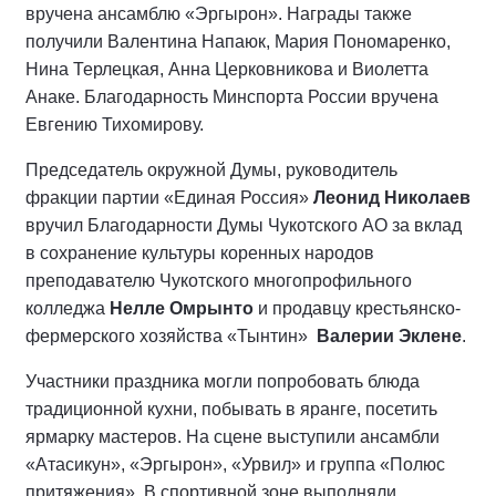
вручена ансамблю «Эргырон». Награды также
получили Валентина Напаюк, Мария Пономаренко,
Нина Терлецкая, Анна Церковникова и Виолетта
Анаке. Благодарность Минспорта России вручена
Евгению Тихомирову.
Председатель окружной Думы, руководитель
фракции партии «Единая Россия»
Леонид Николаев
вручил Благодарности Думы Чукотского АО за вклад
в сохранение культуры коренных народов
преподавателю Чукотского многопрофильного
колледжа
Нелле Омрынто
и продавцу крестьянско-
фермерского хозяйства «Тынтин»
Валерии Эклене
.
Участники праздника могли попробовать блюда
традиционной кухни, побывать в яранге, посетить
ярмарку мастеров. На сцене выступили ансамбли
«Атасикун», «Эргырон», «Урвиԓ» и группа «Полюс
притяжения». В спортивной зоне выполняли