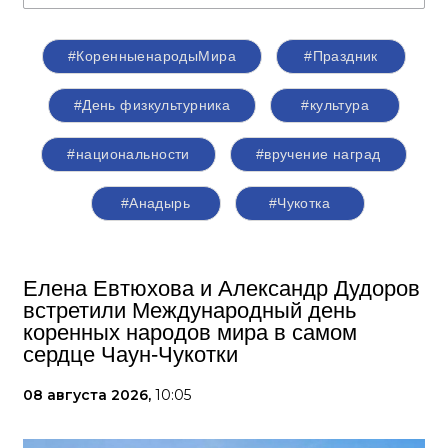
#КоренныенародыМира
#Праздник
#День физкультурника
#культура
#национальности
#вручение наград
#Анадырь
#Чукотка
Елена Евтюхова и Александр Дудоров
встретили Международный день
коренных народов мира в самом
сердце Чаун-Чукотки
08 августа 2026,
10:05