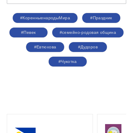
#КоренныенародыМира
#Праздник
#Певек
#семейно-родовая община
#Евтюхова
#Дудоров
#Чукотка