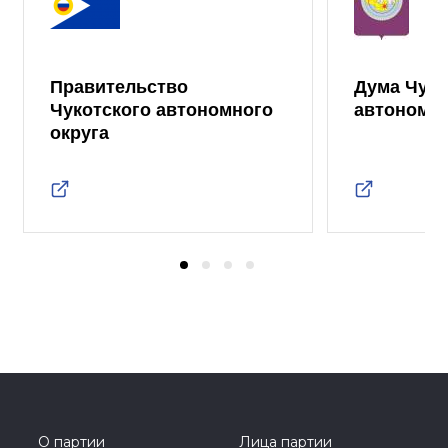
Правительство
Дума Чуко
Чукотского автономного
автономно
округа
О партии
Лица партии