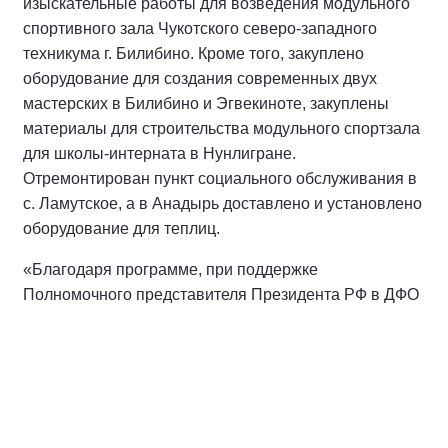
изыскательные работы для возведения модульного
спортивного зала Чукотского северо-западного
техникума г. Билибино. Кроме того, закуплено
оборудование для создания современных двух
мастерских в Билибино и Эгвекиноте, закуплены
материалы для строительства модульного спортзала
для школы-интерната в Нунлигране.
Отремонтирован пункт социального обслуживания в
с. Ламутское, а в Анадырь доставлено и установлено
оборудование для теплиц.
«Благодаря программе, при поддержке
Полномочного представителя Президента РФ в ДФО
Юрия Петровича Трутнева и Министерства
Российской Федерации по развитию Дальнего
Востока и Арктики, на Чукотке реализованы
значимые проекты: проведена реконструкция
корпусов Чаунской районной больницы, построены
Центр культуры и досуга в селе Тавайваам и