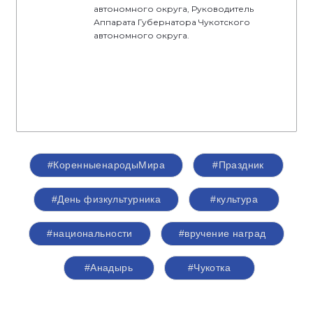
автономного округа, Руководитель
Аппарата Губернатора Чукотского
автономного округа.
#КоренныенародыМира
#Праздник
#День физкультурника
#культура
#национальности
#вручение наград
#Анадырь
#Чукотка