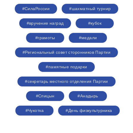
#СилаРоссии
#шахматный турнир
#вручение наград
#кубок
#грамоты
#медали
#Региональный совет сторонников Партии
#памятные подарки
#секретарь местного отделения Партии
#Спицын
#Анадырь
#Чукотка
#День физкультурника