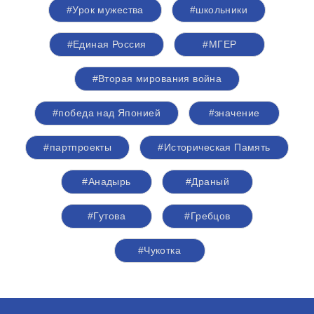
#Урок мужества
#школьники
#Единая Россия
#‎МГЕР‬
#Вторая мирования война
#победа над Японией
#значение
#партпроекты
#Историческая Память
#Анадырь
#Драный
#Гутова
#Гребцов
#Чукотка