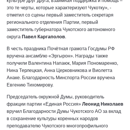
культуре друг друга, взаимная поддержка и помощь –
это те черты, которые характеризуют Чукотку», -
отметил со сцены первый заместитель секретаря
регионального отделения Партии, первый
заместитель губернатора Чукотского автономного
округа
Павел Каргаполов
.
В честь праздника Почётная грамота Госдумы РФ
вручена ансамблю «Эргырон». Награды также
получили Валентина Напаюк, Мария Пономаренко,
Нина Терлецкая, Анна Церковникова и Виолетта
Анаке. Благодарность Минспорта России вручена
Евгению Тихомирову.
Председатель окружной Думы, руководитель
фракции партии «Единая Россия»
Леонид Николаев
вручил Благодарности Думы Чукотского АО за вклад
в сохранение культуры коренных народов
преподавателю Чукотского многопрофильного