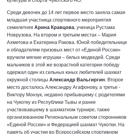
культуры и спорта Чукотского АО.
Среди девочек до 14 лет первое место заняла самая
младшая участница спортивного мероприятия
семилетняя
Арина Кравцова
, ученица Рустама
Новрузова. На втором и третьем местах – Мария
Ахметова и Екатерина Ракова. Юной победительнице
и обладателям призовых мест от «Единой России»
вручили мягкие игрушки – белых медведей. Среди
мальчиков в этой же возрастной категории победу
одержал один из сильных юных любителей шахмат
окружной столицы
Александр Вальгиргин
. Второе
место досталось Александру Агафонову, а третье -
Виктору Монзук, недавно прибывшему с родителями
на Чукотку из Республики Тывы и ранее
участвовавшему в шахматном турнире, также
организованном Региональным советом сторонников
«Единой России» и Федерацией шахмат Чукотки. На
память об участии во Всероссийском спортивном