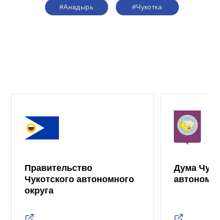
#Анадырь
#Чукотка
Правительство
Дума Чуко
Чукотского автономного
автономно
округа