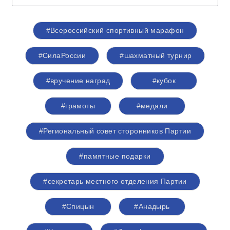
#Всероссийский спортивный марафон
#СилаРоссии
#шахматный турнир
#вручение наград
#кубок
#грамоты
#медали
#Региональный совет сторонников Партии
#памятные подарки
#секретарь местного отделения Партии
#Спицын
#Анадырь